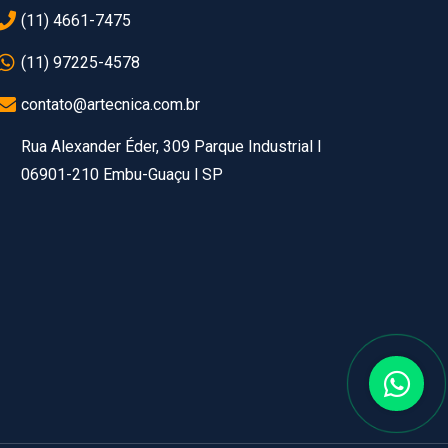
(11) 4661-7475
(11) 97225-4578
contato@artecnica.com.br
Rua Alexander Éder, 309 Parque Industrial l
06901-210 Embu-Guaçu l SP